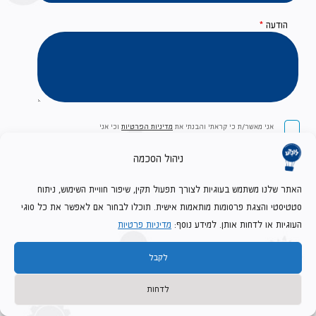
הודעה
*
אני מאשר/ת כי קראתי והבנתי את
מדיניות הפרטיות
וכי אני
מסכים/ה לה
ניהול הסכמה
*
האתר שלנו משתמש בעוגיות לצורך תפעול תקין, שיפור חוויית השימוש, ניתוח
סטטיסטי והצגת פרסומות מותאמות אישית. תוכלו לבחור אם לאפשר את כל סוגי
העוגיות או לדחות אותן. למידע נוסף:
מדיניות פרטיות
ساعات العمل
לקבל
ساعات العمل:
الأحد – الخميس: 18:30-9:30
לדחות
الجمعة: 14:00-9:30
السبت: 16:00-09:30