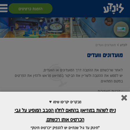
הזמנת כרטיסים
לונדע
מועדונים וועדים
מועדונים וועדים
לאחר שרכשתם את ההטבה דרך המועדונים או הוועדים,
יש לממש את ההטבה ולשריין את הביקור במוזיאון מראש ולהזין את הפרטים
במקום המתאים:
›
קרנות השוטרים
›
ידידים פלוס/מחוברים/מועדון אורות
מבקרים יקרים! שימו ♥
ניתן לשהות במוזיאון בהתאם לחלון הסבב המופיע על גבי
› אשמורת
הכרטיס אותו רכשתם.
›
ארגון המורים
*תינוק עד גיל שנתיים יש להנפיק "כרטיס תינוק"