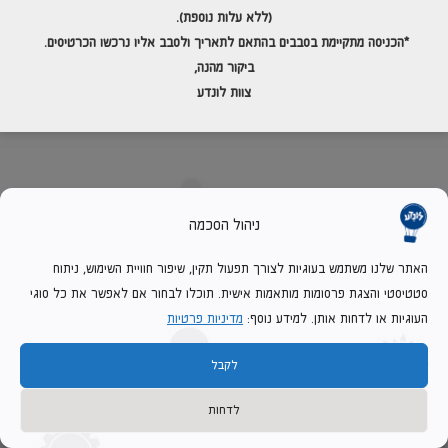
›
מגה לאן
(ללא עלות נוספת).
›
מפעל הפיס
*הכניסה מתקיימת בסבבים בהתאם לתאריך
ולסבב אליו נרכשו הכרטיסים.
ביקור מהנה,
›
מועדון טוב/ שלך/ אייסטודנט
צוות לונדע
›
ביטוח ישיר/ ויזה כאל/ בונוס/ כאל
ניהול הסכמה
האתר שלנו משתמש בעוגיות לצורך תפעול תקין, שיפור חוויית השימוש, ניתוח
סטטיסטי והצגת פרסומות מותאמות אישית. תוכלו לבחור אם לאפשר את כל סוגי
העוגיות או לדחות אותן. למידע נוסף:
מדיניות פרטיות
יצירת קשר
לקבל
טלפון
08-6226926
מייל
l.info@lunada.co.il
לדחות
כתובת
רחוב דוד הראובני 25, באר שבע