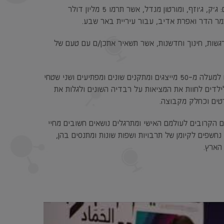
המוזיאון נושא את שם התורמים, משפחת מנדל, מוזיאון הילדים של באר שבע על שם: ג'ק, ג'וזף, ומורטון מנדל, אשר תרמו 5 מליון דולר
רגשות, חינוך וחדשנות, אשר תשאיר אתכן/ם עם טעם של
על פני 3 קומות גדולות בשטח כולל של 4,000 מ"ר, פזורים שמונה מרחבי ידע בהם למעלה מ-50 מייצגים ומתקנים שונים ומפתיעים ושני שטחי
ילדים לחוות את המציאות על רבדיה השונים ולגלות את
טים וכחלק מקבוצה.
 הקרובים לעולמם האישי ומתרגלים נושאים חשובים מחיי
 נחשפים לקיומן של תרבויות ושפות שונות ומתנסים בהן,
הארץ.