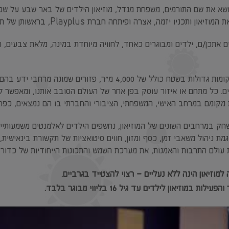
ותכניו יזמה, אצרה ופיתחה חברת Playplus, בראשותן של תמר הדר ואפרת אדיב, עבור עיריית באר שבע.
ים אתכן/ם, ילדים ומבוגרים כאחד, לחוויה מיוחדת במינה, מלאת צבעים, 
יים. כל מתחם או איזור עוסק בפן אחר של העולם הסובב אותנו, ומאפשר ל
מקומם במרחב האישי, המשפחתי, הציבורי והחברתי בו הם נמצאים, כפר
ק במרחבים השונים של המוזיאון, נחשפים הילדים לאלמנטים משמעותיים
גמת ניהול משאבי זמן, כסף ומזון, חווים סיטואציות של תקשורת בינאישית,
 עולם התרבות והאמנות, את מערכת השמש והתכונות הייחודיות של כדור 
למוזיאון הינה ללא נעליים – רצוי להצטייד בגרביים.
עילות במוזיאון לילדים עד גיל 16 בליווי מבוגר בלבד.