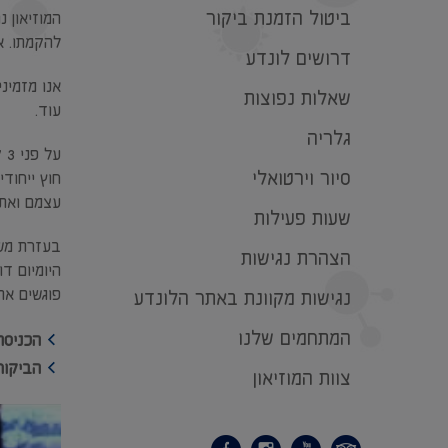
ביטול הזמנת ביקור
להקמתו. את המוזיאון 
דרושים לונדע
אנו מזמינ
שאלות נפוצות
עוד.
גלריה
סיור וירטואלי
חוץ ייחוד
עצמם ואת 
שעות פעילות
בעזרת משח
הצהרת נגישות
היומיום דו
פוגשים את
נגישות מקוונת באתר הלונדע
המתחמים שלנו
הכניסה 
הביקור והפ
צוות המוזיאון