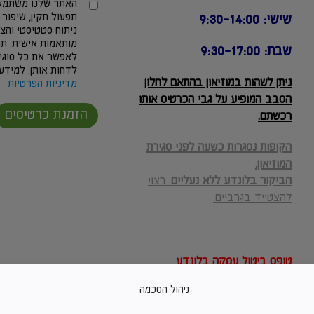
האתר שלנו משתמש 
תפעול תקין, שיפור 
שישי: 9:30-14:00
ניתוח סטטיסטי והצ
מותאמות אישית. תו
שבת: 9:30-17:00
לאפשר את כל סוגי 
לדחות אותן. למידע 
ניתן לשהות במוזיאון בהתאם לחלון
מדיניות הפרטיות
הסבב המופיע על גבי הכרטיס אותו
הזמנת כרטיסים
רכשתם.
הקופות נסגרות כשעה לפני סגירת
המוזיאון.
הביקור בלונדע ללא נעליים
. רצוי
להצטייד בגרביים.
טופס ביטול עסקה בלונדע
תקנון האתר ומדיניות ביטולים
ניהול הסכמה