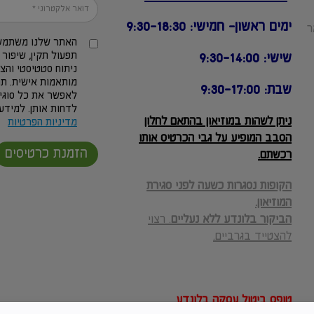
ימים ראשון- חמישי: 9:30-18:30
2, באר
האתר שלנו משתמש 
תפעול תקין, שיפור 
שישי: 9:30-14:00
ניתוח סטטיסטי והצ
מותאמות אישית. תו
שבת: 9:30-17:00
לאפשר את כל סוגי 
לדחות אותן. למידע 
ניתן לשהות במוזיאון בהתאם לחלון
מדיניות הפרטיות
הסבב המופיע על גבי הכרטיס אותו
הזמנת כרטיסים
רכשתם.
הקופות נסגרות כשעה לפני סגירת
המוזיאון.
הביקור בלונדע ללא נעליים
. רצוי
להצטייד בגרביים.
טופס ביטול עסקה בלונדע