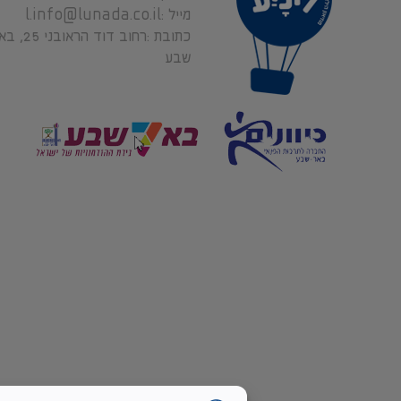
מייל
l.info@lunada.co.il
כתובת
רחוב דוד הראובני 5
שבע