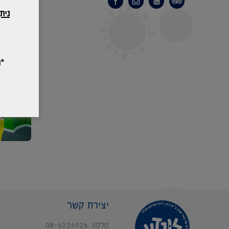
נית
*
יצירת קשר
טלפון
08-6226926