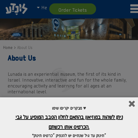
He
Order Tickets
Home
About Us
About Us
Lunada is an experiential museum, the first of its kind in
Israel. Innovative, interactive and fun for the whole family,
encouraging activity and learning for all ages at an
international level.
We would like to invite you, children and adults, to come and
מבקרים יקרים! שימו ♥
share a special, colorful, emotional, educational and
innovative experience that will leave you thirsty for more.
ניתן לשהות במוזיאון בהתאם לחלון הסבב המופיע על גבי
The museum housed in a 4,000 sq.m, 3-story facility that
הכרטיס אותו רכשתם.
includes eight knowledge spaces with over 50 exhibits and
*תינוק עד גיל שנתיים יש להנפיק “כרטיס תינוק”
installations in addition to unique outdoor areas. Each area