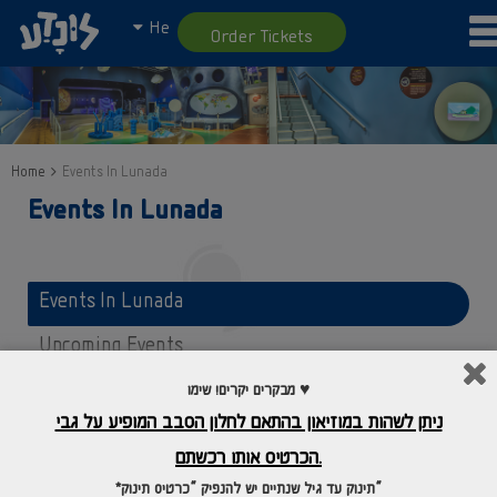
He
Order Tickets
Home
Events In Lunada
Events In Lunada
Events In Lunada
Upcoming Events
Company Event
מבקרים יקרים! שימו ♥
ניתן לשהות במוזיאון בהתאם לחלון הסבב המופיע על גבי
Lunada Birthdays
הכרטיס אותו רכשתם.
*תינוק עד גיל שנתיים יש להנפיק “כרטיס תינוק”