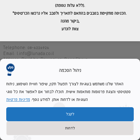
(ללא עלות נוספת).
ולסבב אליו נרכשו הכרטיסים.
*הכניסה מתקיימת בסבבים בהתאם לתאריך
ביקור מהנה,
צוות לונדע
Contact Us
Telephone
08-6226926
Email
l.info@lunada.co.il
Address
David ha-Reuveni 25, Beer Sheva
ניהול הסכמה
האתר שלנו משתמש בעוגיות לצורך תפעול תקין, שיפור חוויית השימוש, ניתוח
סטטיסטי והצגת פרסומות מותאמות אישית. תוכלו לבחור אם לאפשר את כל סוגי
העוגיות או לדחות אותן. למידע נוסף:
מדיניות פרטיות
Hours of Operation
לקבל
09:30-16:00:Sunday-Thursday
Friday: The museum is closed
לדחות
Saturday:09:30-16:00
The museum box office closes about an hour before the museum