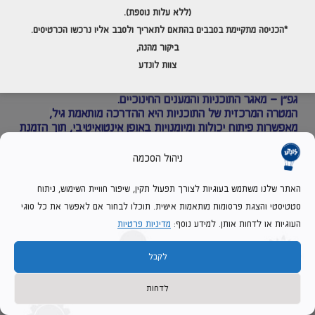
(ללא עלות נוספת).
*הכניסה מתקיימת בסבבים בהתאם לתאריך
ולסבב אליו נרכשו הכרטיסים.
ביקור מהנה,
צוות לונדע
מחלקת החינוך וההדרכה בלונדע מפתחת תוכניות חינוכיות
המאושרות ע"י משרד החינוך וניתן להזמין אותן באמצעות
מאגר
גפ"ן – מאגר התוכניות והמענים החינוכיים.
המטרה המרכזית של התוכניות היא ההדרכה מותאמת גיל,
מאפשרות פיתוח יכולות ומיומנויות באופן אינטואיטיבי, תוך הזמנת
הילדים להתנסות וחקר.
ההדרכות כוללות למידה התנסותית בנושא הנבחר, הקניית ידע
ניהול הסכמה
והפנייה למשחק.
האתר שלנו משתמש בעוגיות לצורך תפעול תקין, שיפור חוויית השימוש, ניתוח
לפניכם רשימת תוכניות במוזיאון , ניתן להעתיק את מספר
סטטיסטי והצגת פרסומות מותאמות אישית. תוכלו לבחור אם לאפשר את כל סוגי
התוכנית לשדה החיפוש באתר גפ"ן, לאיתור ממוקד ומהיר .
העוגיות או לדחות אותן. למידע נוסף:
מדיניות פרטיות
גאוגרפיה
מספר תוכנית:
26896
לקבל
שכבת גיל
: א' – ו'
תקציר התוכנית:
לדחות
לונדע מוזיאון הילדים, מהווה מרחב ללמידה התנסותית המוביל ערכי מצוינות,
חדשנות, ויצירתיות.