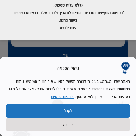
(ללא עלות נוספת).
טלפון
*
*הכניסה מתקיימת בסבבים בהתאם לתאריך
ולסבב אליו נרכשו הכרטיסים.
ביקור מהנה,
צוות לונדע
שם בי"ס / מוסד חינוכי
עיר
ניהול הסכמה
שכבת גיל
האתר שלנו משתמש בעוגיות לצורך תפעול תקין, שיפור חוויית השימוש, ניתוח
סטטיסטי והצגת פרסומות מותאמות אישית. תוכלו לבחור אם לאפשר את כל סוגי
העוגיות או לדחות אותן. למידע נוסף:
מדיניות פרטיות
אופי קבוצה
*
לקבל
מס' משתתפים
תאריך הביקור
לדחות