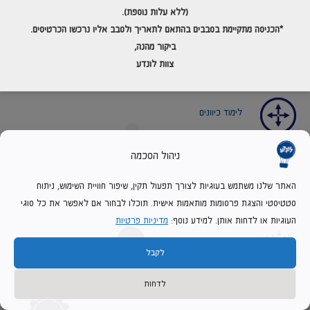
פיתוח חשיבה יצירתית
(ללא עלות נוספת).
*הכניסה מתקיימת בסבבים בהתאם לתאריך
ולסבב אליו נרכשו הכרטיסים.
ביקור מהנה,
עידוד משוב ושיפור ביצועים
צוות לונדע
לימוד כיוונים
ניהול הסכמה
העצמה אישית
האתר שלנו משתמש בעוגיות לצורך תפעול תקין, שיפור חוויית השימוש, ניתוח
סטטיסטי והצגת פרסומות מותאמות אישית. תוכלו לבחור אם לאפשר את כל סוגי
העוגיות או לדחות אותן. למידע נוסף:
מדיניות פרטיות
פיתוח אסטרטגיות לפתרון בעיות
לקבל
שיתוף פעולה ועבודת צוות
לדחות