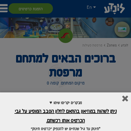
En
הזמנת כרטיסים
לונדע
Zones
מרפסת פעילות
ברוכים הבאים למתחם
מרפסת
מיקום המתחם: קומה 0
מטרת המרחב הילדים מתחרים בארבעת משחקי "הגבעות האלקטרוניות" השונים
מבקרים יקרים! שימו ♥
במטרה לנצח כיחיד או כקבוצה
ניתן לשהות במוזיאון בהתאם לחלון הסבב המופיע על גבי
מיומנויות
הכרטיס אותו רכשתם.
*תינוק עד גיל שנתיים יש להנפיק "כרטיס תינוק"