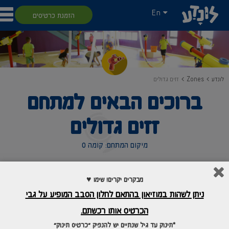
En
הזמנת כרטיסים
לונדע
Zones
זזים גדולים
ברוכים הבאים למתחם
זזים גדולים
מיקום המתחם: קומה 0
מטרת המרחב זזים גדולים היא ללמדנו כי אימון מוביל לשיפור ביצועים. מרחב זה
מבקרים יקרים! שימו ♥
מאפשר לשפר את יכולת התגובה שלנו באתגרים שונים נגד הזמן כיחידים וכקבוצה.
כל אחד מגיב במהירות שונה לאתגרים שונים. יש שיצטיינו בהזנקה מושלמת, אחרים
ניתן לשהות במוזיאון בהתאם לחלון הסבב המופיע על גבי
יעשו את מסלול הלייזר ללא פסילות ואחרים יצליחו לקלוע לסל המרכזי בדיוק רב
ובמהירות רבה. גורמים נוספים שיכולים להוביל לשיפור בביצועים הם ריכוז גבוה,
הכרטיס אותו רכשתם.
עבודת צוות ומיקוד במטרה
*תינוק עד גיל שנתיים יש להנפיק "כרטיס תינוק"