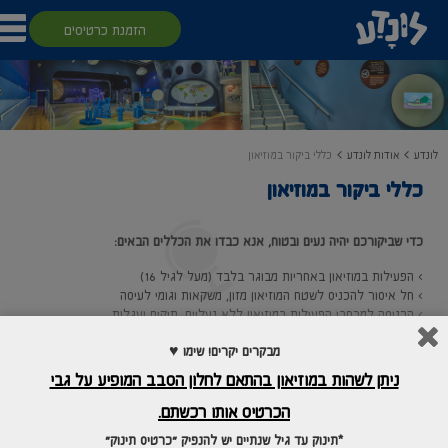
הזמנת כרטיסים
לונדע
אודות לונדע
כללי ביקור במוזיאון
כללי ביקור במוזיאון
כדי שביקורכם יהיה נעים ובטוח, אנא כבדו את הכללים הבאים:
› הפעילות במוזיאון באחריות מבוגר בלבד (מעל לגיל 16)
› חל איסור להכניס לשטח המוזיאון מזון, משקאות וגומי לעיסה
› הכניסה למרחבי הפעילות במוזיאון ללא נעליים, תיקים ועגלות
› הנהלת לונדע אינה אחראית במקרה של גניבת חפצים ו/או כל נזק אחר
מבקרים יקרים! שימו ♥
› אנא הישמעו להוראות המדריכים והשומרים וכן להוראות הזהירות והבטיחות
› הנהלת לונדע אינה אחראית לנזק העלול להיגרם עקב אי הקפדה על הוראות
ניתן לשהות במוזיאון בהתאם לחלון הסבב המופיע על גבי
הבטיחות
› לידיעת הציבור, הפעילות במקום מצולמת וייתכן כי יעשה שימוש שיווקי בצילומים
הכרטיס אותו רכשתם.
אלה באתר החברה ובמדיה החברתית בלבד
*תינוק עד גיל שנתיים יש להנפיק "כרטיס תינוק"