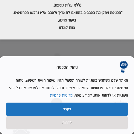
› יש להחזיר את המשחקים למקומם בסיום השימוש
(ללא עלות נוספת).
*הכניסה מתקיימת בסבבים בהתאם לתאריך
ולסבב אליו נרכשו הכרטיסים.
ביקור מהנה,
צוות לונדע
ניהול הסכמה
האתר שלנו משתמש בעוגיות לצורך תפעול תקין, שיפור חוויית השימוש, ניתוח
אודות לונדע
סטטיסטי והצגת פרסומות מותאמות אישית. תוכלו לבחור אם לאפשר את כל סוגי
כללי ביקור במוזיאון
העוגיות או לדחות אותן. למידע נוסף:
מדיניות פרטיות
תקנון
לקבל
ביטול הזמנת ביקור
לדחות
דרושים לונדע