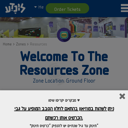
He
Order Tickets
Home
Zones
Resources
Welcome To The
Resources Zone
Zone Location: Ground Floor
The Resources zone teaches us about the resources
מבקרים יקרים! שימו ♥
available in everyday life, we need to manage them wisely. This
space will focus on three key resources: time, money and
ניתן לשהות במוזיאון בהתאם לחלון הסבב המופיע על גבי
nutrition. “Resource” means a material or component of the
environment that can be used. A resource can be natural or
הכרטיס אותו רכשתם.
artificial, material or abstract; Time, money, natural
*תינוק עד גיל שנתיים יש להנפיק “כרטיס תינוק”