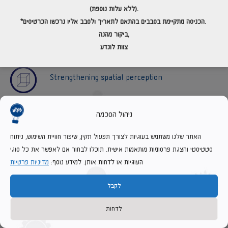
resources, the raw material for food and like items. The
(ללא עלות נוספת).
Hebrew language has many sayings that seek to clarify which
resources are limited, for example: “Time is a short and
ולסבב אליו נרכשו הכרטיסים.
*הכניסה מתקיימת בסבבים בהתאם לתאריך
daunting task”, “Every drop counts” and others.
ביקור מהנה,
צוות לונדע
Skills
Strengthening spatial perception
ניהול הסכמה
Developing strategies for solving problems
האתר שלנו משתמש בעוגיות לצורך תפעול תקין, שיפור חוויית השימוש, ניתוח
סטטיסטי והצגת פרסומות מותאמות אישית. תוכלו לבחור אם לאפשר את כל סוגי
Strengthening comparative abilities
העוגיות או לדחות אותן. למידע נוסף:
מדיניות פרטיות
לקבל
Practice basic arithmetic skills
לדחות